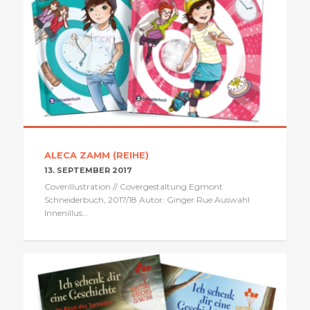
ALECA ZAMM (REIHE)
13. SEPTEMBER 2017
Coverillustration // Covergestaltung Egmont
Schneiderbuch, 2017/18 Autor: Ginger Rue Auswahl
Innenillus…