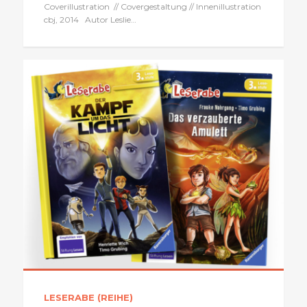
Coverillustration // Covergestaltung // Innenillustration
cbj, 2014 Autor Leslie…
LESERABE (REIHE)