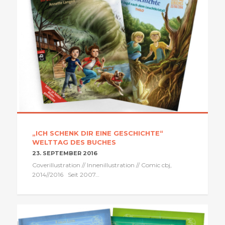
„ICH SCHENK DIR EINE GESCHICHTE“
WELTTAG DES BUCHES
23. SEPTEMBER 2016
Coverillustration // Innenillustration // Comic cbj,
2014//2016 Seit 2007…